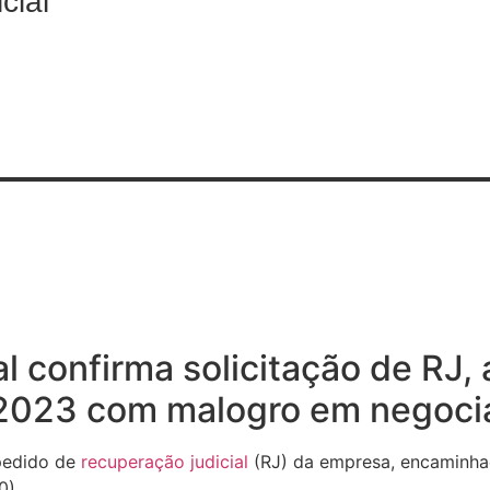
icial
l confirma solicitação de RJ,
 2023 com malogro em negoci
edido de
recuperação judicial
(RJ) da empresa, encaminhad
0).