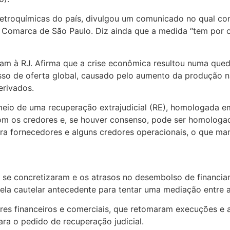
petroquímicas do país, divulgou um comunicado no qual con
a Comarca de São Paulo. Diz ainda que a medida “tem por o
ram à RJ. Afirma que a crise econômica resultou numa qued
so de oferta global, causado pelo aumento da produção na
erivados.
 meio de uma recuperação extrajudicial (RE), homologada 
om os credores e, se houver consenso, pode ser homologad
fora fornecedores e alguns credores operacionais, o que m
se concretizaram e os atrasos no desembolso de financiam
ela cautelar antecedente para tentar uma mediação entre 
ores financeiros e comerciais, que retomaram execuções e 
ara o pedido de recuperação judicial.