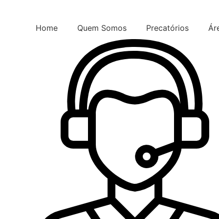
Ir
para
Home
Quem Somos
Precatórios
Ár
o
conteúdo