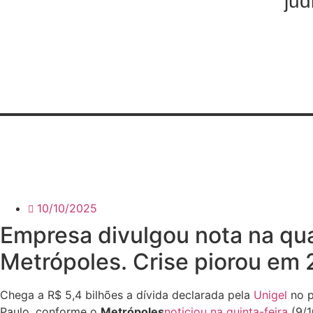
jud
10/10/2025
Empresa divulgou nota na qua
Metrópoles. Crise piorou em
Chega a R$ 5,4 bilhões a dívida declarada pela
Unigel
no p
Paulo, conforme o
Metrópoles
noticiou na quinta-feira
(9/1