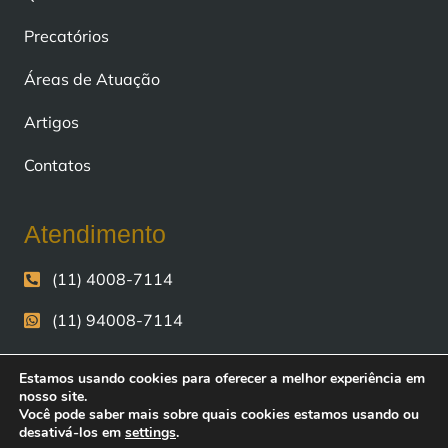
Precatórios
Áreas de Atuação
Artigos
Contatos
Atendimento
(11) 4008-7114
(11) 94008-7114
contato@fiscomoney.com.br
Estamos usando cookies para oferecer a melhor experiência em
nosso site.
0
Avenida Andrômeda, n° 723, sala 2703 e 2705,
Você pode saber mais sobre quais cookies estamos usando ou
Alphaville, Barueri - SP.
desativá-los em
settings
.