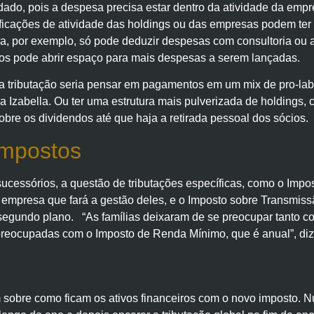
idado, pois a despesa precisa estar dentro da atividade da emp
sificações de atividade das holdings ou das empresas podem ter 
ora, por exemplo, só pode deduzir despesas com consultoria ou 
ços pode abrir espaço para mais despesas a serem lançadas.
 tributação seria pensar em pagamentos em um mix de pro-labor
 Izabella. Ou ter uma estrutura mais pulverizada de holdings,
obre os dividendos até que haja a retirada pessoal dos sócios.
impostos
ucessórios, a questão de tributações específicas, como o Impo
 empresa que fará a gestão deles, e o Imposto sobre Transmis
segundo plano. “As famílias deixaram de se preocupar tanto c
 preocupadas com o Imposto de Renda Mínimo, que é anual”, diz
 sobre como ficam os ativos financeiros com o novo imposto. Nu