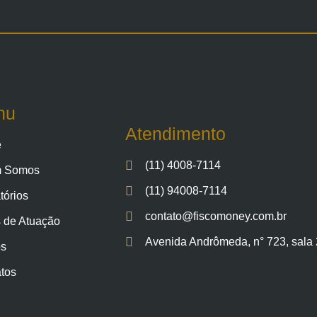
nu
Atendimento
e
(11) 4008-7114
 Somos
(11) 94008-7114
tórios
contato@fiscomoney.com.br
 de Atuação
Avenida Andrômeda, n° 723, sala 2
os
tos