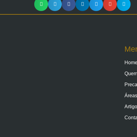
Me
Hom
Quem
Preca
Áreas
Artig
Conta