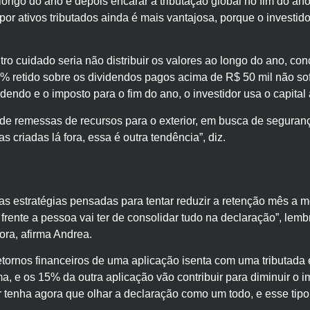
o longo do ano e depois encarar a tributação global no fim do 
por ativos tributados ainda é mais vantajosa, porque o investi
ro cuidado seria não distribuir os valores ao longo do ano, 
 retido sobre os dividendos pagos acima de R$ 50 mil não sofr
dendo e o imposto para o fim do ano, o investidor usa o capital 
de remessas de recursos para o exterior, em busca de seguran
 criadas lá fora, essa é outra tendência”, diz.
as estratégias pensadas para tentar reduzir a retenção mês a m
 frente a pessoa vai ter de consolidar tudo na declaração”, l
ora, afirma Andrea.
tornos financeiros de uma aplicação isenta com uma tributada
ma, e os 15% da outra aplicação vão contribuir para diminuir o 
 tenha agora que olhar a declaração como um todo, e esse tipo