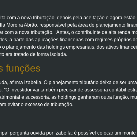
lta com a nova tributação, depois pela aceitação e agora estã
la Moreira Abrão, responsável pela área de planejamento financ
r com a nova tributação. “Antes, o contribuinte de alta renda m
dos, a parte das aplicações financeiras com regimes próprios de 
 o planejamento das holdings empresariais, dos ativos finance
o era tratado de forma isolada.
s funções
, afirma Izabella. O planejamento tributário deixa de ser uma
 “O investidor vai também precisar de assessoria contábil estr
patrimonial e sucessória, as holdings ganharam outra função, m
a evitar o excesso de tributação.
ipal pergunta ouvida por Izabella: é possível colocar um mont