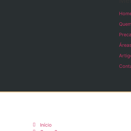
Me
Hom
Quem
Preca
Área
Artig
Cont
Início