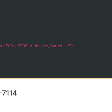
 2703 e 2705, Alphaville, Barueri - SP.
-7114