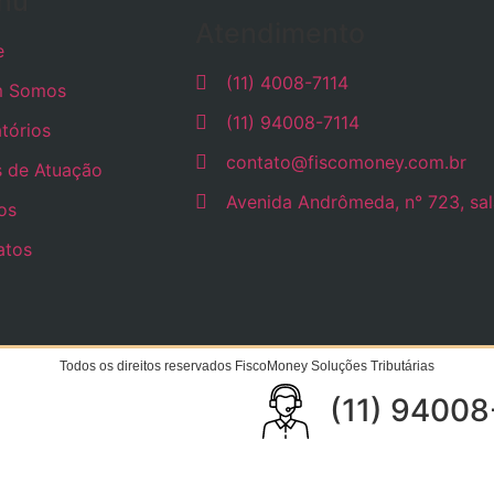
nu
Atendimento
e
(11) 4008-7114
 Somos
(11) 94008-7114
tórios
contato@fiscomoney.com.br
s de Atuação
Avenida Andrômeda, n° 723, sala
os
atos
Todos os direitos reservados FiscoMoney Soluções Tributárias
(11) 94008