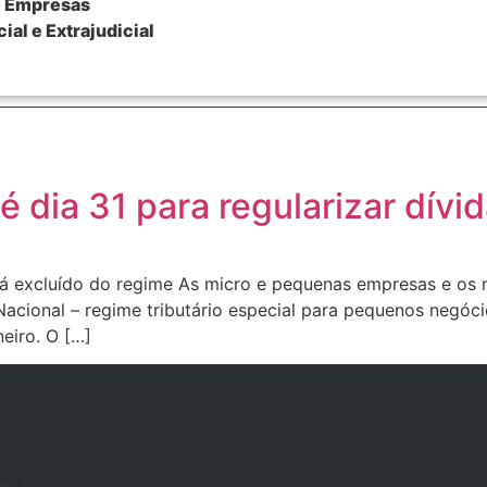
e Empresas
al e Extrajudicial
 dia 31 para regularizar dív
rá excluído do regime As micro e pequenas empresas e os
acional – regime tributário especial para pequenos negóci
neiro. O […]