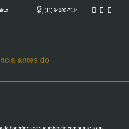
tato
(11) 94008-7114
ncia antes do
alor de honorários de sucumbência com primazia em