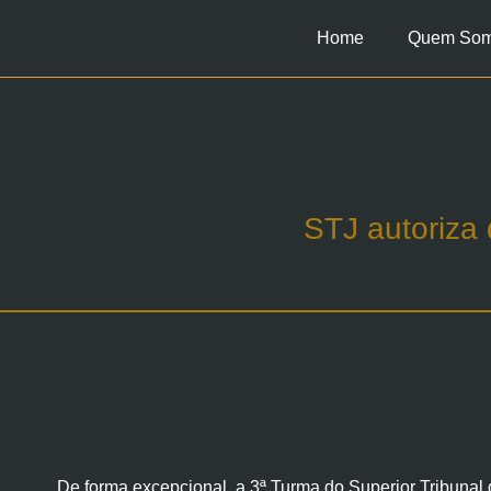
Home
Quem So
STJ autoriza
De forma excepcional, a 3ª Turma do Superior Tribunal 