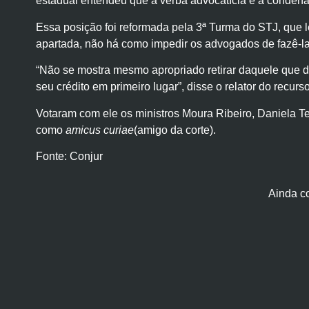
estadual entendeu que a verba advocatícia e a condena
Essa posição foi reformada pela 3ª Turma do STJ, que
apartada, não há como impedir os advogados de fazê-la, 
“Não se mostra mesmo apropriado retirar daquele que de
seu crédito em primeiro lugar”, disse o relator do recur
Votaram com ele os ministros Moura Ribeiro, Daniela T
como
amicus curiae
(amigo da corte).
Fonte: Conjur
Ainda c