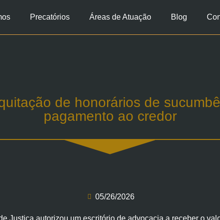
mos
Precatórios
Áreas de Atuação
Blog
Con
 quitação de honorários de sucumbê
pagamento ao credor
05/26/2026
de Justiça autorizou um escritório de advocacia a receber o v