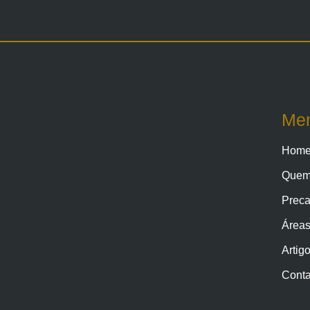
Me
Hom
Quem
Preca
Áreas
Artig
Conta