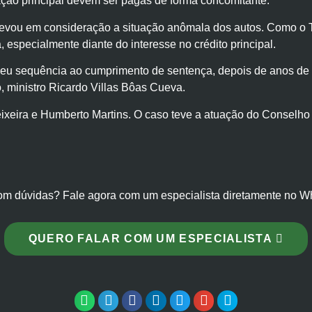
ção principal devem ser pagas de forma concomitante.
 levou em consideração a situação anômala dos autos. Como o 
especialmente diante do interesse no crédito principal.
u sequência ao cumprimento de sentença, depois de anos de inér
so, ministro Ricardo Villas Bôas Cueva.
eixeira e Humberto Martins. O caso teve a atuação do Conselh
om dúvidas? Fale agora com um especialista diretamente no W
QUERO FALAR COM UM ESPECIALISTA