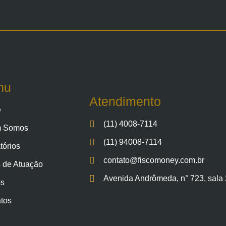
nu
Atendimento
e
(11) 4008-7114
 Somos
(11) 94008-7114
tórios
contato@fiscomoney.com.br
 de Atuação
Avenida Andrômeda, n° 723, sala 2
os
tos