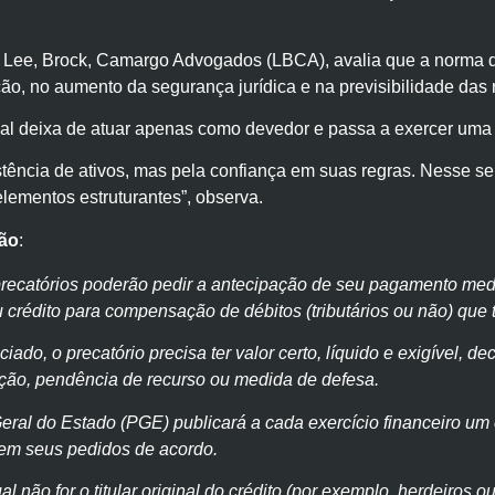
da Lee, Brock, Camargo Advogados (LBCA), avalia que a norma
ção, no aumento da segurança jurídica e na previsibilidade das
ual deixa de atuar apenas como devedor e passa a exercer uma
ência de ativos, mas pela confiança em suas regras. Nesse se
lementos estruturantes”, observa.
ção
:
e precatórios poderão pedir a antecipação de seu pagamento m
u crédito para compensação de débitos (tributários ou não) que
ciado, o precatório precisa ter valor certo, líquido e exigível, 
ção, pendência de recurso ou medida de defesa.
Geral do Estado (PGE) publicará a cada exercício financeiro um
tem seus pedidos de acordo.
al não for o titular original do crédito (por exemplo, herdeiros ou