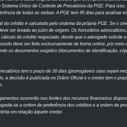
no Sistema Único de Controle de Precatórios da PGE. Para isso
nsferência de todas as verbas. A PGE tem 45 dias para analisar e
ial do crédito é calculado pelo sistema da própria PGE. Se o cre
deve ser levado ao juízo de origem. Os honorários advocatícios,
cálculo do crédito negociado, desde que o advogado solicite 
acordo deve ser feito exclusivamente de forma online, por meio
ndo os documentos exigidos (documentos de identificação, cópia
Precatórios tem o prazo de 30 dias (prorrogáveis caso sejam nec
o, a decisão é publicada no Diário Oficial e o credor tem o pra
o.
gamentos ocorrerão nos limites dos recursos financeiros dispon
respeita-se a ordem de preferência dos créditos e a ordem de p
inta em relação àquele credor.