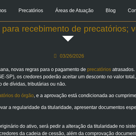
mos
Precatórios
Áreas de Atuação
Blog
Con
para recebimento de precatórios; v
03/26/2026
mana, novas regras para o pagamento de
precatórios
atrasados.
-SP), os credores poderão aceitar um desconto no valor total, p
de dívidas, tributárias ou não.
atórios do órgão
, e a aprovação está condicionada ao cumpriment
rovar a regularidade da titularidade, apresentar documentos espe
riginário do ativo, será pedir a alteração da titularidade no 
credores da cadeia de cessão, além da comprovação documenta