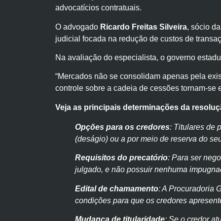
advocatícios contratuais.
O advogado
Ricardo Freitas Silveira
, sócio 
judicial focada na redução de custos de transa
Na avaliação do especialista, o governo estad
“Mercados não se consolidam apenas pela exist
controle sobre a cadeia de cessões tornam-se e
Veja as principais determinações da resolu
Opções para os credores
: Titulares d
(deságio) ou a por meio de reserva do se
Requisitos do precatório
: Para ser nego
julgado, e não possuir nenhuma impugna
Edital de chamamento
: A Procuradoria 
condições para que os credores apresen
Mudança de titularidade
: Se o credor atu