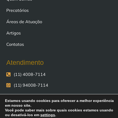
Precatórios
Áreas de Atuação
Artigos
Contatos
Atendimento
(11) 4008-7114
(11) 94008-7114
contato@fiscomoney.com.br
Estamos usando cookies para oferecer a melhor experiência
em nosso site.
Avenida Andrômeda, n° 723, sala 2703 e 2705,
0
Você pode saber mais sobre quais cookies estamos usando
Alphaville, Barueri - SP.
ou desativá-los em
settings
.