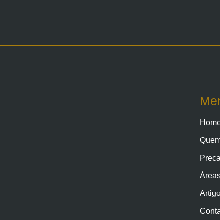
Me
Hom
Quem
Preca
Áreas
Artig
Conta