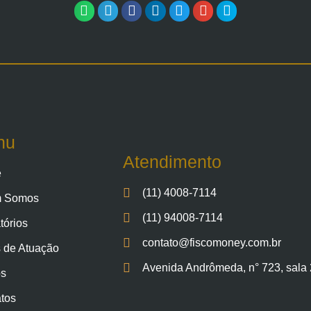
nu
Atendimento
e
(11) 4008-7114
 Somos
(11) 94008-7114
tórios
contato@fiscomoney.com.br
 de Atuação
Avenida Andrômeda, n° 723, sala 2
os
tos