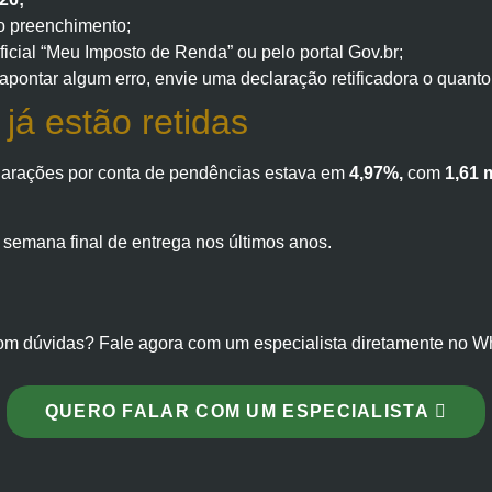
r o preenchimento;
ficial “Meu Imposto de Renda” ou pelo portal Gov.br;
apontar algum erro, envie uma declaração retificadora o quanto 
á estão retidas
eclarações por conta de pendências estava em
4,97%,
com
1,61 
 semana final de entrega nos últimos anos.
om dúvidas? Fale agora com um especialista diretamente no W
QUERO FALAR COM UM ESPECIALISTA