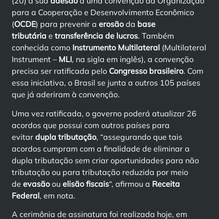
(20) a sua
adesão
a uma convenção da Organização
para a Cooperação e Desenvolvimento Econômico
(
OCDE
) para prevenir a
erosão
da
base
tributária
e
transferência de lucros
. Também
conhecida como
Instrumento Multilateral
(Multilateral
Instrument –
MLI
, na sigla em inglês), a convenção
precisa ser ratificada pelo
Congresso brasileiro
. Com
essa iniciativa, o Brasil se junta a outros 105 países
que já aderiram à convenção.
Uma vez ratificada, o governo poderá atualizar 26
acordos que possui com outros países para
evitar
dupla tributação
, “assegurando que tais
acordos cumpram com a finalidade de eliminar a
dupla tributação sem criar oportunidades para não
tributação ou para tributação reduzida por meio
de
evasão
ou
elisão fiscais
“, afirmou a
Receita
Federal
, em nota.
A cerimônia de assinatura foi realizada hoje, em