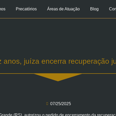
mos
Precatórios
Áreas de Atuação
Blog
Con
anos, juíza encerra recuperação ju
07/25/2025
 Grande (RS), autorizou o pedido de encerramento da recuperação