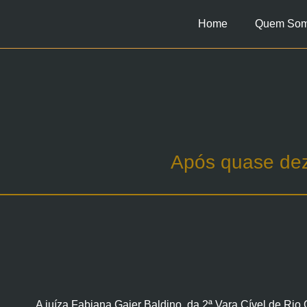
Home
Quem So
Após quase dez 
A juíza Fabiana Gaier Baldino, da 2ª Vara Cível de Rio