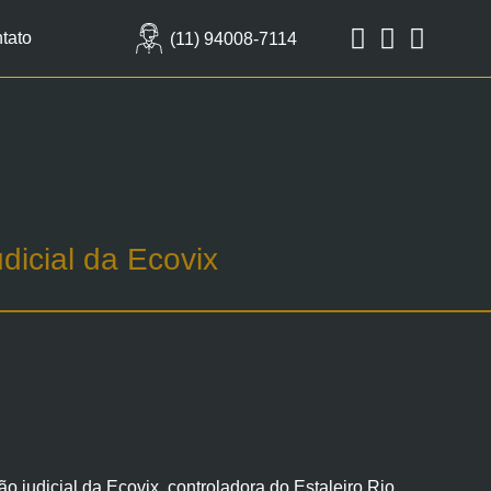
tato
(11) 94008-7114
dicial da Ecovix
 judicial da Ecovix, controladora do Estaleiro Rio