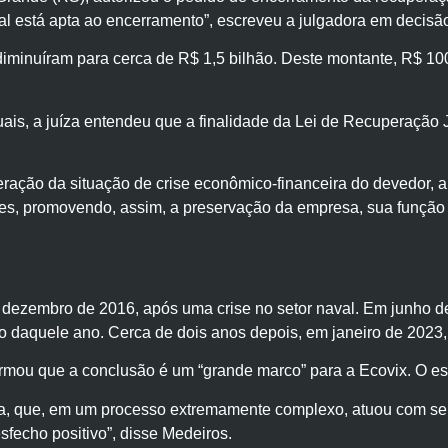
 está apta ao encerramento”, escreveu a julgadora em decisão d
iminuíram para cerca de R$ 1,5 bilhão. Deste montante, R$ 10
s, a juíza entendeu que a finalidade da Lei de Recuperação Ju
uperação da situação de crise econômico-financeira do devedor, a
s, promovendo, assim, a preservação da empresa, sua função so
m dezembro de 2016, após uma crise no setor naval. Em junho 
o daquele ano. Cerca de dois anos depois, em janeiro de 2023, 
rmou que a conclusão é um “grande marco” para a Ecovix. O escri
a, que, em um processo extremamente complexo, atuou com sensi
fecho positivo”, disse Medeiros.