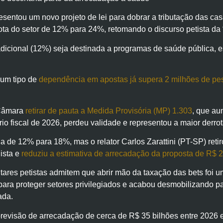
entou um novo projeto de lei para dobrar a tributação das cas
quota do setor de 12% para 24%, retomando o discurso petista da
icional (12%) seja destinada a programas de saúde pública, e
gum tipo de
dependência em apostas já supera 2 milhões de pe
 Câmara
retirar de pauta a Medida Provisória (MP) 1.303
, que au
brio fiscal de 2026, perdeu validade e representou a maior derr
ia de 12% para 18%, mas o relator Carlos Zarattini (PT-SP) retir
ista e
reduziu a estimativa de arrecadação da proposta de R$ 2
tares petistas admitem que abrir mão da taxação das bets foi um
para proteger setores privilegiados e acabou desmobilizando par
ada.
evisão de arrecadação de cerca de R$ 35 bilhões entre 2026 