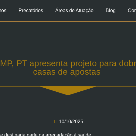
mos
Precatórios
Áreas de Atuação
Blog
Con
MP, PT apresenta projeto para dob
casas de apostas
10/10/2025
e destinaria parte da arrecadação à saúde