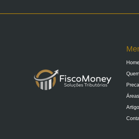
Me
Hom
Quem
Preca
Áreas
Artig
Conta