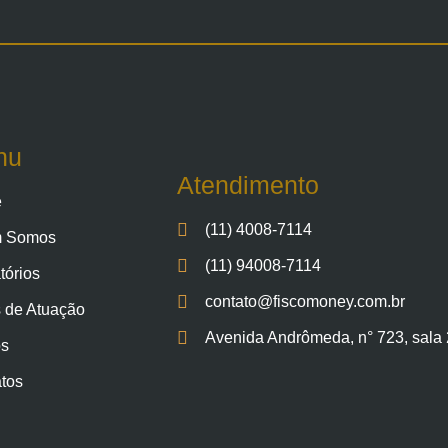
nu
Atendimento
e
(11) 4008-7114
 Somos
(11) 94008-7114
tórios
contato@fiscomoney.com.br
 de Atuação
Avenida Andrômeda, n° 723, sala 2
os
tos