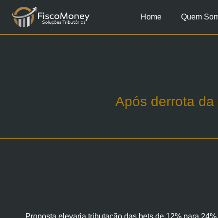
Home
Quem So
Após derrota da 
Proposta elevaria tributação das bets de 12% para 24% 