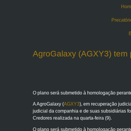
Hom
Precatóri
B
AgroGalaxy (AGXY3) tem p
O plano será submetido à homologação perante
A AgroGalaxy (
AGXY3
), em recuperação judici
judicial da companhia e de suas subsidiárias 
Credores realizada na quarta-feira (9).
O plano será submetido à homologação perante