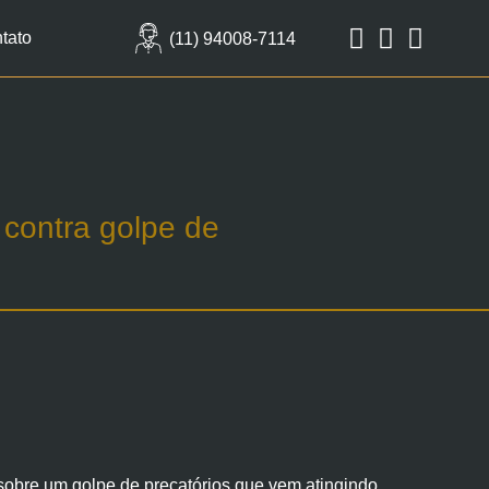
tato
(11) 94008-7114
 contra golpe de
 sobre um golpe de precatórios que vem atingindo