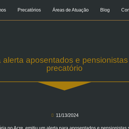
mos
Precatórios
Áreas de Atuação
Blog
Con
 alerta aposentados e pensionistas
precatório
11/13/2024
ria no Acre, emitiu um alerta para aposentados e pensionistas