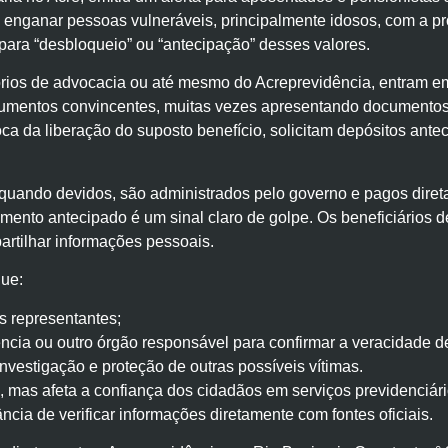
a enganar pessoas vulneráveis, principalmente idosos, com a p
para “desbloqueio” ou “antecipação” desses valores.
tórios de advocacia ou até mesmo do Acreprevidência, entram 
argumentos convincentes, muitas vezes apresentando documentos
oca da liberação do suposto benefício, solicitam depósitos ant
 quando devidos, são administrados pelo governo e pagos dire
nto antecipado é um sinal claro de golpe. Os beneficiários de
artilhar informações pessoais.
que:
 representantes;
cia ou outro órgão responsável para confirmar a veracidade d
nvestigação e proteção de outras possíveis vítimas.
, mas afeta a confiança dos cidadãos em serviços previdenciário
ncia de verificar informações diretamente com fontes oficiais.