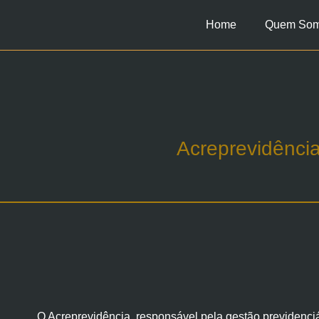
Home
Quem So
Acreprevidência
O Acreprevidência, responsável pela gestão previdenciá