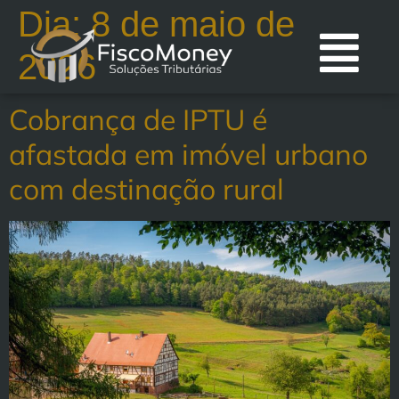
Dia:
8 de maio de
2026
Cobrança de IPTU é
afastada em imóvel urbano
com destinação rural