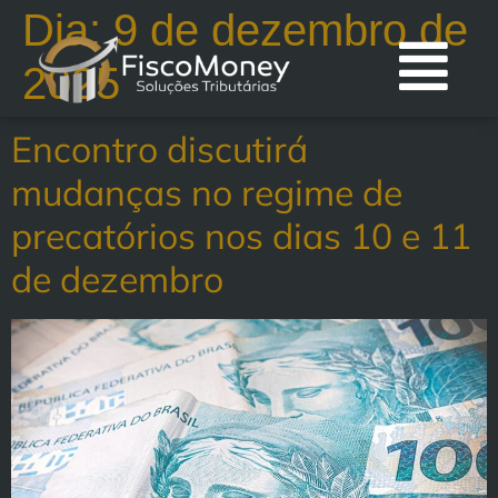
Dia:
9 de dezembro de
2025
Encontro discutirá
mudanças no regime de
precatórios nos dias 10 e 11
de dezembro