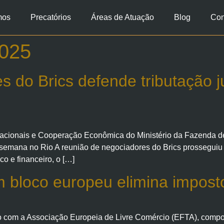
mos
Precatórios
Áreas de Atuação
Blog
Con
2025
 do Brics defende tributação 
rnacionais e Cooperação Econômica do Ministério da Fazenda d
emana no Rio A reunião de negociadores do Brics prosseguiu na
o e financeiro, o […]
 bloco europeu elimina impost
io com a Associação Europeia de Livre Comércio (EFTA), compos