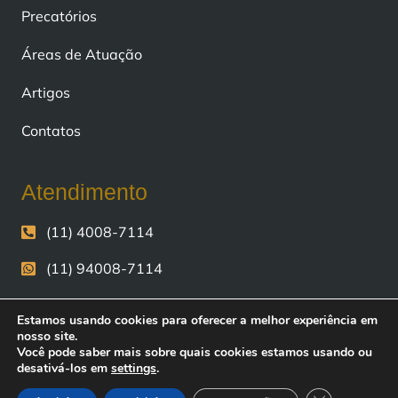
Precatórios
Áreas de Atuação
Artigos
Contatos
Atendimento
(11) 4008-7114
(11) 94008-7114
contato@fiscomoney.com.br
Estamos usando cookies para oferecer a melhor experiência em
nosso site.
Avenida Andrômeda, n° 723, sala 2703 e 2705,
0
Você pode saber mais sobre quais cookies estamos usando ou
Alphaville, Barueri - SP.
desativá-los em
settings
.